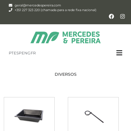
geral@mercedespereira.com
+351 227 323 220 (chamada para a rede fixa nacional)
PT
ESP
ENG
FR
DIVERSOS