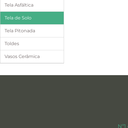
Tela Asfáltica
Tela de Solo
Tela Pitonada
Toldes
Vasos Cerâmica
Nº1