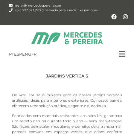
geral@mercedespereira.com
+351 227 323 220 (chamada para a rede fixa nacional)
PT
ESP
ENG
FR
JARDINS VERTICAIS
Dê vida aos seus projetos com os nossos jardins verticais
artificiais, ideais para interiores e exteriores. Os nossos painéis
oferecem uma solução prática, elegante e duradoura.
Fabricados com materiais resistentes aos raios UV, garantem
um aspeto natural durante todo o ano — sem manutenção.
São fáceis de instalar, modulares e perfeitos para transformar
paredes comuns em espaços verdes que criam conforto