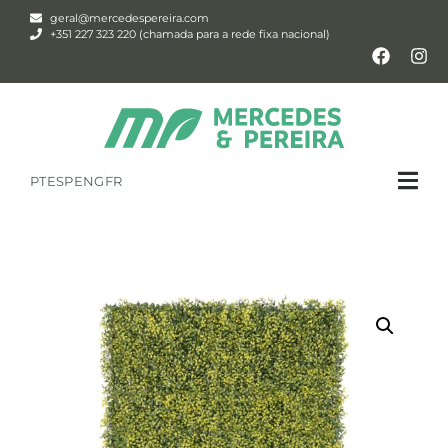
geral@mercedespereira.com
+351 227 323 220 (chamada para a rede fixa nacional)
PT
ESP
ENG
FR