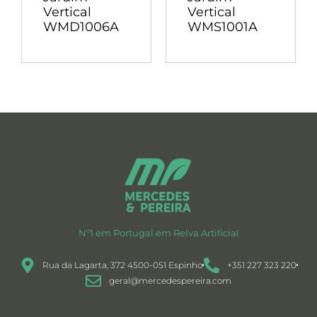
Vertical
Vertical
WMD1006A
WMS1001A
Nº1 em Portugal em Relva Artificial
Rua da Lagarta, 372 4500-051 Espinho
+351 227 323 220
geral@mercedespereira.com