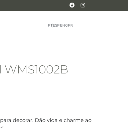
PT
ESP
ENG
FR
al WMS1002B
s para decorar. Dão vida e charme ao