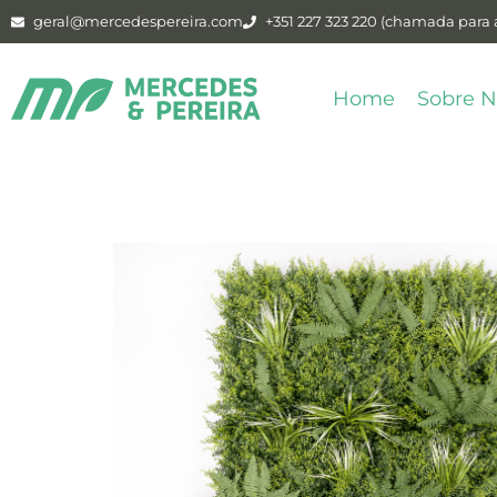
geral@mercedespereira.com
+351 227 323 220 (chamada para a
Home
Sobre N