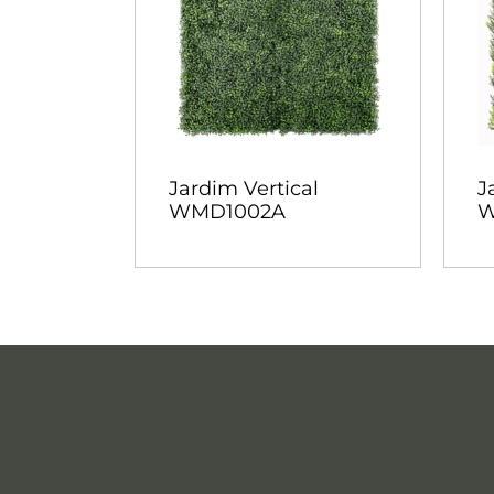
Jardim Vertical
J
WMD1002A
W