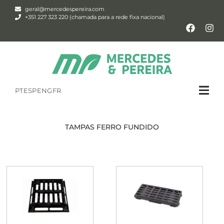
geral@mercedespereira.com
+351 227 323 220 (chamada para a rede fixa nacional)
PT
ESP
ENG
FR
TAMPAS FERRO FUNDIDO