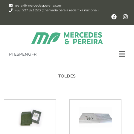
geral@mercedespereira.com
+351 227 323 220 (chamada para a rede fixa nacional)
PT
ESP
ENG
FR
TOLDES