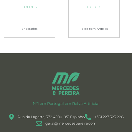
TOLDES
TOLDES
Encerados
Tolde com Argolas
Nº1 em Portugal em Relva Artificial
Rua da Lagarta, 372 4500-051 Espinho
+351 227 323 220
geral@mercedespereira.com