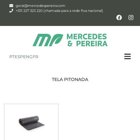
geral@mercedespereira.com
+351 227 323 220 (chamada para a rede fixa nacional)
PT
ESP
ENG
FR
TELA PITONADA