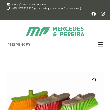
geral@mercedespereira.com
+351 227 323 220 (chamada para a rede fixa nacional)
PT
ESP
ENG
FR