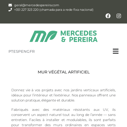
geral@mercedespereira.com
+351 227 323 220 (chamada para a rede fixa nacional)
PT
ESP
ENG
FR
MUR VÉGÉTAL ARTIFICIEL
Donnez vie à vos projets avec nos jardins verticaux artificiels,
idéaux pour l’intérieur et l’extérieur. Nos panneaux offrent une
solution pratique, élégante et durable.
Fabriqués avec des matériaux résistants aux UV, ils
conservent un aspect naturel tout au long de l’année — sans
entretien. Faciles à installer et modulables, ils sont parfaits
pour transformer des murs ordinaires en espaces verts