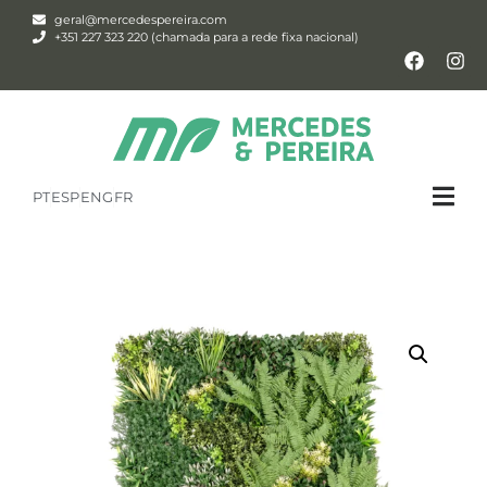
geral@mercedespereira.com
+351 227 323 220 (chamada para a rede fixa nacional)
PT
ESP
ENG
FR