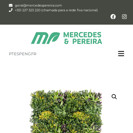
geral@mercedespereira.com
+351 227 323 220 (chamada para a rede fixa nacional)
PT
ESP
ENG
FR