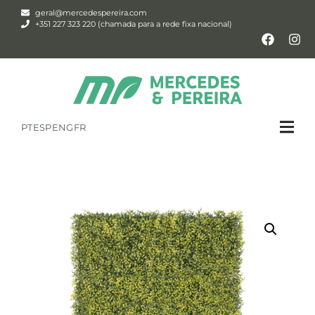
geral@mercedespereira.com
+351 227 323 220 (chamada para a rede fixa nacional)
PT
ESP
ENG
FR