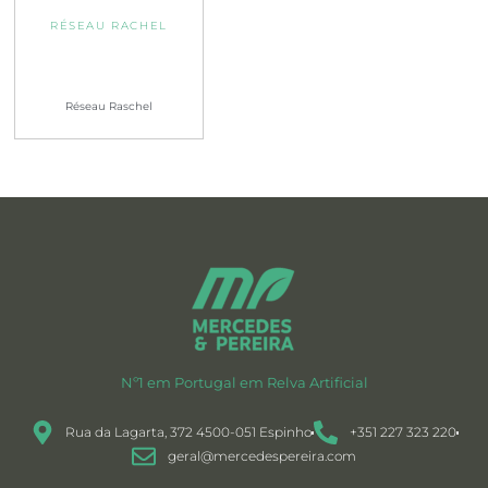
RÉSEAU RACHEL
Réseau Raschel
Nº1 em Portugal em Relva Artificial
Rua da Lagarta, 372 4500-051 Espinho
+351 227 323 220
geral@mercedespereira.com