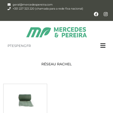
geral@mercedespereira.com
+351 227 323 220 (chamada para a rede fixa nacional)
PT
ESP
ENG
FR
RÉSEAU RACHEL