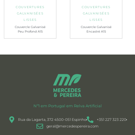
COUVERTURES
COUVERTURES
GALVANISÉES
GALVANISÉES
LISSES
LISSES
Couvercle Galvanisé
Couvercle Galvanisé
Peu Profond A15
Encastré A15
Nº1 em Portugal em Relva Artificial
Rua da Lagarta, 372 4500-051 Espinho
+351 227 323 220
geral@mercedespereira.com