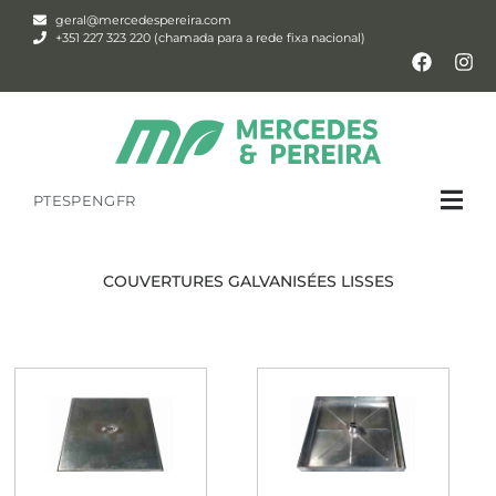
geral@mercedespereira.com
+351 227 323 220 (chamada para a rede fixa nacional)
PT
ESP
ENG
FR
COUVERTURES GALVANISÉES LISSES