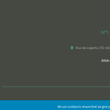
Nº1
Rua da Lagarta, 372 45
SIGA
@ 2025 • Mercedes & Pereira, Lda. Todos os direitos reservados
We use cookies to ensure that we give yo