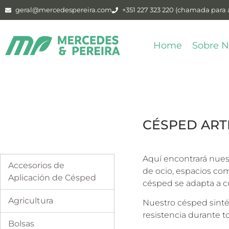
geral@mercedespereira.com
+351 227 323 220 (chamada para a
Home
Sobre N
CÉSPED ARTI
Aquí encontrará nuest
Accesorios de
de ocio, espacios com
Aplicación de Césped
césped se adapta a cu
Agricultura
Nuestro césped sinté
resistencia durante t
Bolsas