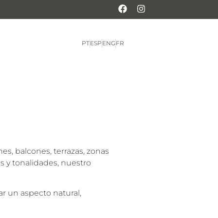
PT
ESP
ENG
FR
es, balcones, terrazas, zonas
s y tonalidades, nuestro
r un aspecto natural,