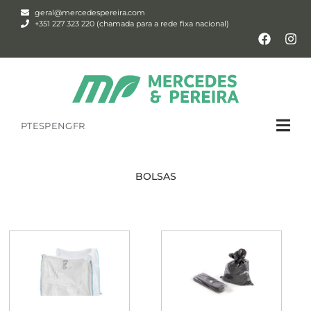
geral@mercedespereira.com
+351 227 323 220 (chamada para a rede fixa nacional)
PT
ESP
ENG
FR
BOLSAS