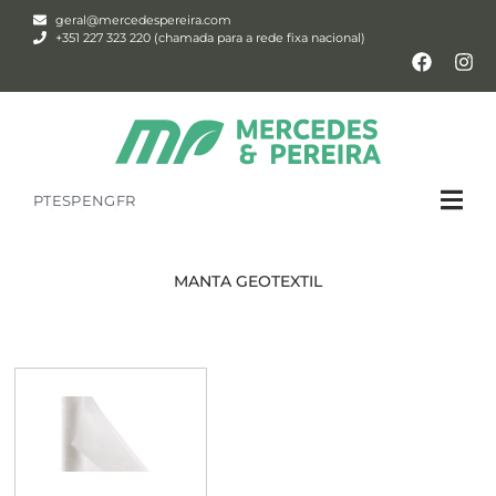
geral@mercedespereira.com
+351 227 323 220 (chamada para a rede fixa nacional)
PT
ESP
ENG
FR
MANTA GEOTEXTIL