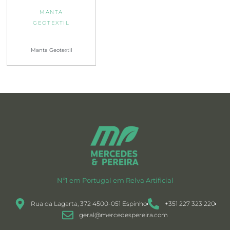
MANTA
GEOTEXTIL
Manta Geotextil
Nº1 em Portugal em Relva Artificial
Rua da Lagarta, 372 4500-051 Espinho
+351 227 323 220
geral@mercedespereira.com