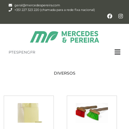
geral@mercedespereira.com
+351 227 323 220 (chamada para a rede fixa nacional)
PT
ESP
ENG
FR
DIVERSOS