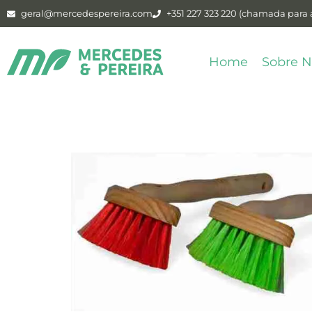
geral@mercedespereira.com
+351 227 323 220 (chamada para a
Home
Sobre N