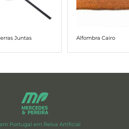
ierras Juntas
Alfombra Cairo
 em Portugal em Relva Artificial