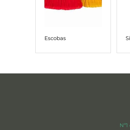
Escobas
S
Nº1