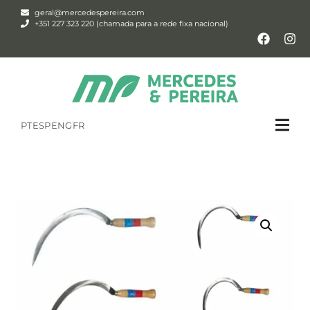
geral@mercedespereira.com
+351 227 323 220 (chamada para a rede fixa nacional)
PT
ESP
ENG
FR