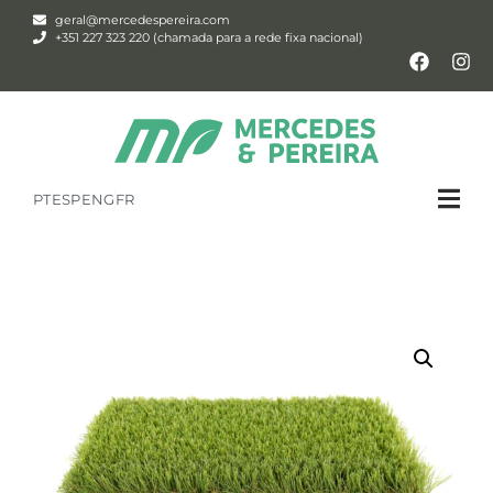
geral@mercedespereira.com
+351 227 323 220 (chamada para a rede fixa nacional)
PT
ESP
ENG
FR