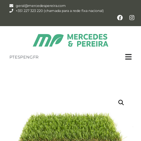
geral@mercedespereira.com
+351 227 323 220 (chamada para a rede fixa nacional)
PT
ESP
ENG
FR