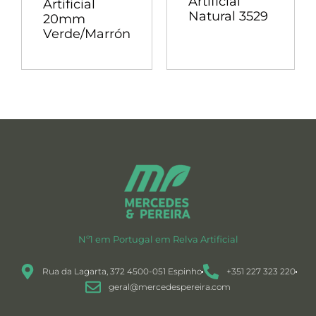
Artificial
Artificial
Natural 3529
20mm
Verde/Marrón
Nº1 em Portugal em Relva Artificial
Rua da Lagarta, 372 4500-051 Espinho
+351 227 323 220
geral@mercedespereira.com