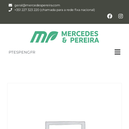
geral@mercedespereira.com
+351 227 323 220 (chamada para a rede fixa nacional)
PT
ESP
ENG
FR