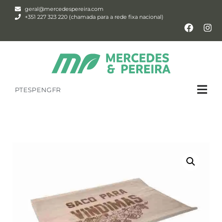
geral@mercedespereira.com
+351 227 323 220 (chamada para a rede fixa nacional)
PT
ESP
ENG
FR