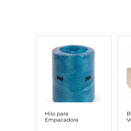
Hilo para
B
Empacadora
V