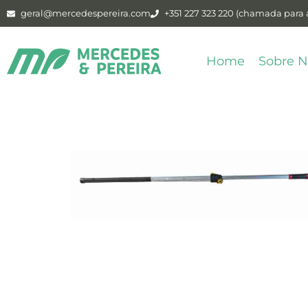
geral@mercedespereira.com
+351 227 323 220 (chamada para a
Home
Sobre N