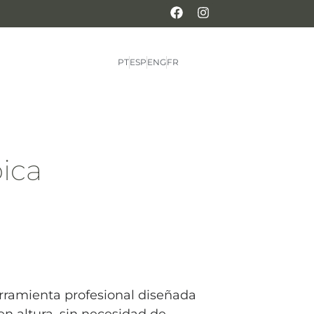
PT
ESP
ENG
FR
pica
erramienta profesional diseñada