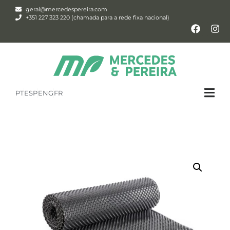
geral@mercedespereira.com
+351 227 323 220 (chamada para a rede fixa nacional)
PT
ESP
ENG
FR