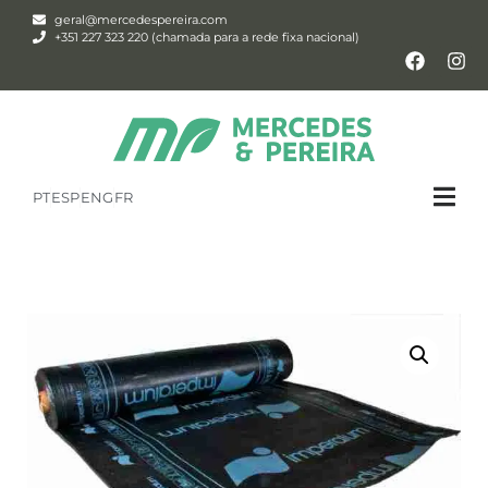
geral@mercedespereira.com
+351 227 323 220 (chamada para a rede fixa nacional)
PT
ESP
ENG
FR