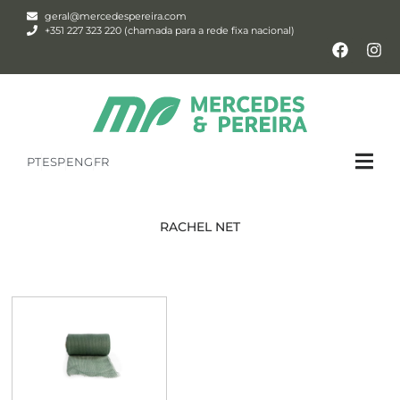
geral@mercedespereira.com
+351 227 323 220 (chamada para a rede fixa nacional)
PT
ESP
ENG
FR
RACHEL NET