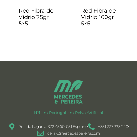
Red Fibra de
Red Fibra de
Vidrio 75gr
Vidrio 160gr
5×5
5×5
Nº1 em Portugal em Relva Artificial
Rua da Lagarta, 372 4500-051 Espinho
+351 227 323 220
geral@mercedespereira.com