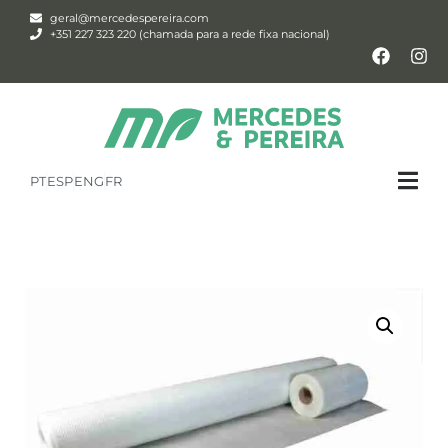
geral@mercedespereira.com
+351 227 323 220 (chamada para a rede fixa nacional)
PT
ESP
ENG
FR