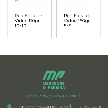
Red Fibra de
Red Fibra de
Vidrio 110gr
Vidrio 160gr
10×10
5×5
Nº1 em Portugal em Relva Artificial
Rua da Lagarta, 372 4500-051 Espinho
+351 227 323 220