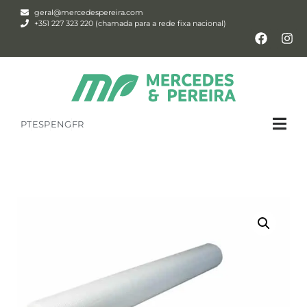
geral@mercedespereira.com
+351 227 323 220 (chamada para a rede fixa nacional)
PT
ESP
ENG
FR