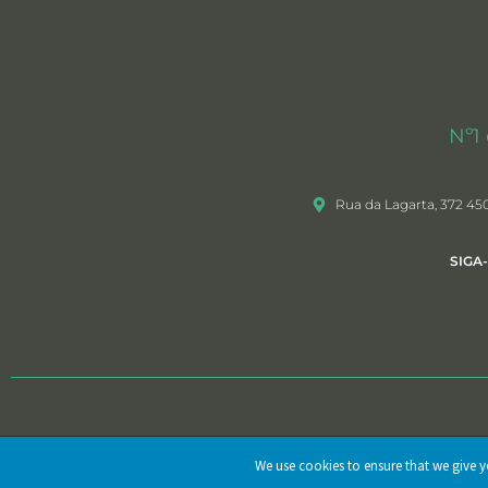
Nº1
Rua da Lagarta, 372 45
SIGA
@ 2025 • Mercedes & Pereira, Lda. Todos os direitos reservados
We use cookies to ensure that we give yo