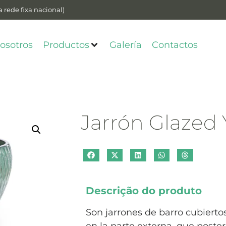
 rede fixa nacional)
osotros
Productos
Galería
Contactos
Jarrón Glaze
Descrição do produto
Son jarrones de barro cubierto