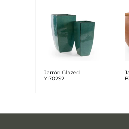
Jarrón Glazed
J
YI702S2
B