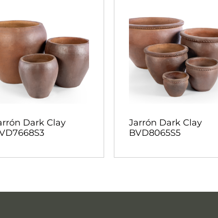
arrón Dark Clay
Jarrón Dark Clay
VD7668S3
BVD8065S5