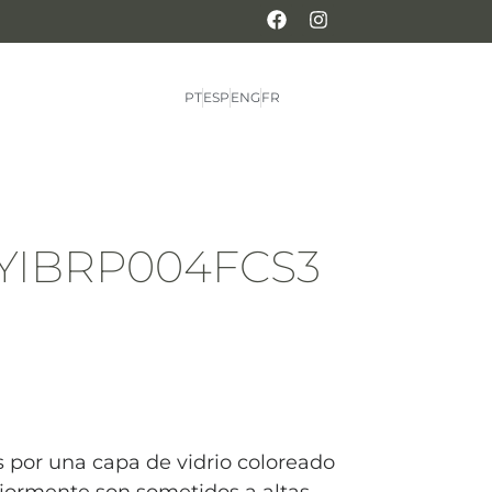
PT
ESP
ENG
FR
d YIBRP004FCS3
s por una capa de vidrio coloreado