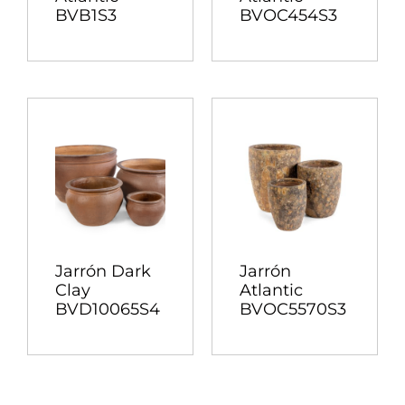
BVB1S3
BVOC454S3
Jarrón Dark
Jarrón
Clay
Atlantic
BVD10065S4
BVOC5570S3