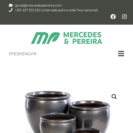
geral@mercedespereira.com
+351 227 323 220 (chamada para a rede fixa nacional)
PT
ESP
ENG
FR