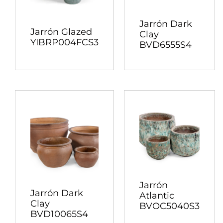
Jarrón Dark
Jarrón Glazed
Clay
YIBRP004FCS3
BVD6555S4
Jarrón
Jarrón Dark
Atlantic
Clay
BVOC5040S3
BVD10065S4