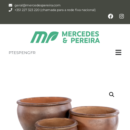
geral@mercedespereira.com
+351 227 323 220 (chamada para a rede fixa nacional)
PT
ESP
ENG
FR