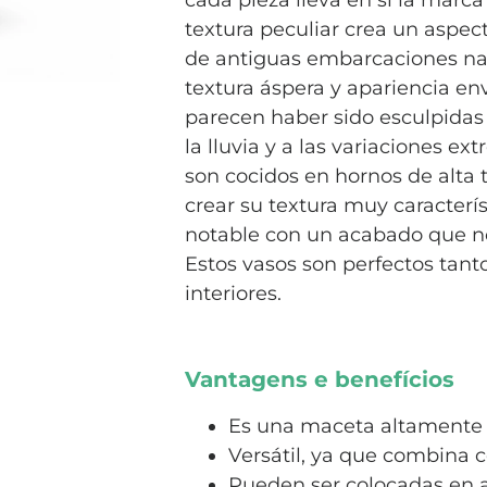
cada pieza lleva en sí la marca
textura peculiar crea un aspec
de antiguas embarcaciones nau
textura áspera y apariencia en
parecen haber sido esculpidas p
la lluvia y a las variaciones e
son cocidos en hornos de alta 
crear su textura muy caracterís
notable con un acabado que no
Estos vasos son perfectos tant
interiores.
Vantagens e benefícios
Es una maceta altamente r
Versátil, ya que combina 
Pueden ser colocadas en a