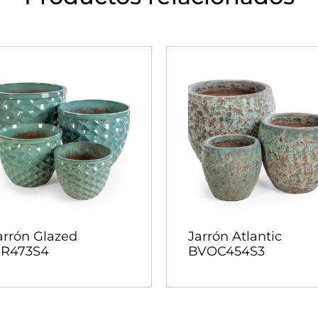
arrón Glazed
Jarrón Atlantic
IR473S4
BVOC454S3