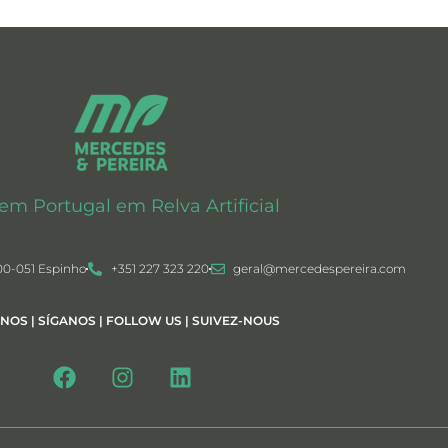
 em Portugal em Relva Artificial
00-051 Espinho
+351 227 323 220
geral@mercedespereira.com
-NOS | SÍGANOS | FOLLOW US | SUIVEZ-NOUS