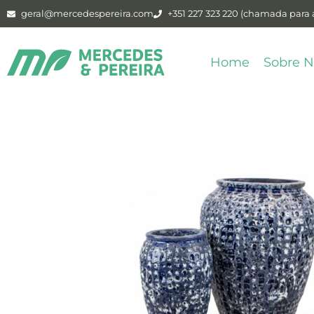
geral@mercedespereira.com
+351 227 323 220 (chamada para a
Home
Sobre N