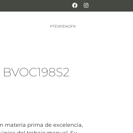
PT
ESP
ENG
FR
ic BVOC198S2
n materia prima de excelencia,