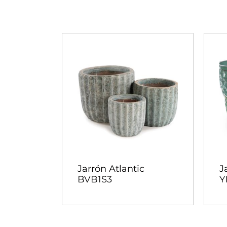
Jarrón Atlantic
J
BVB1S3
Y