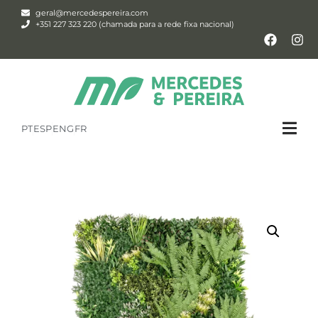
geral@mercedespereira.com
+351 227 323 220 (chamada para a rede fixa nacional)
PT
ESP
ENG
FR