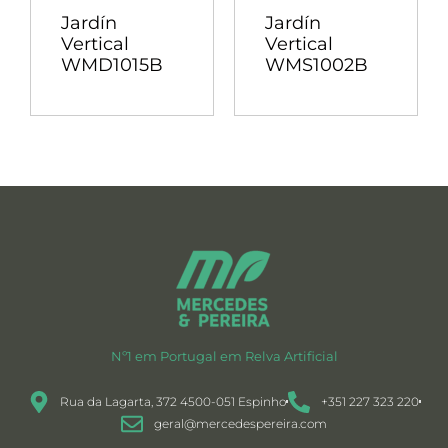
Jardín
Jardín
Vertical
Vertical
WMD1015B
WMS1002B
Nº1 em Portugal em Relva Artificial
Rua da Lagarta, 372 4500-051 Espinho
+351 227 323 220
geral@mercedespereira.com