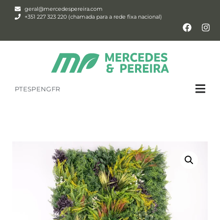
geral@mercedespereira.com
+351 227 323 220 (chamada para a rede fixa nacional)
PT
ESP
ENG
FR