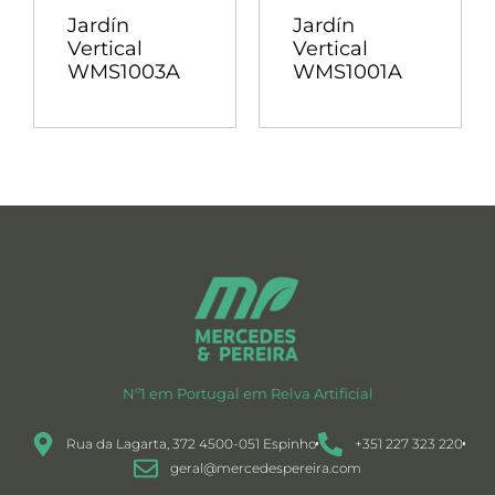
Jardín
Jardín
Vertical
Vertical
WMS1003A
WMS1001A
Nº1 em Portugal em Relva Artificial
Rua da Lagarta, 372 4500-051 Espinho
+351 227 323 220
geral@mercedespereira.com