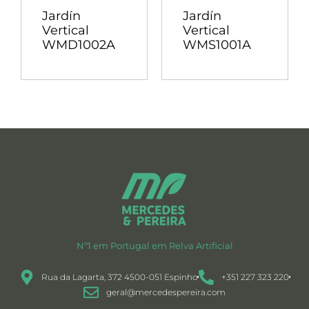
Jardín
Jardín
Vertical
Vertical
WMD1002A
WMS1001A
Nº1 em Portugal em Relva Artificial
Rua da Lagarta, 372 4500-051 Espinho
+351 227 323 220
geral@mercedespereira.com