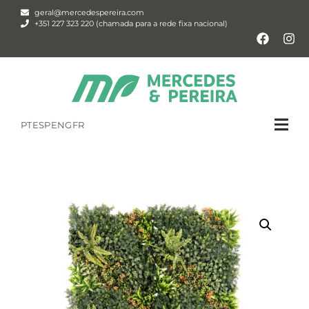
geral@mercedespereira.com
+351 227 323 220 (chamada para a rede fixa nacional)
PT
ESP
ENG
FR