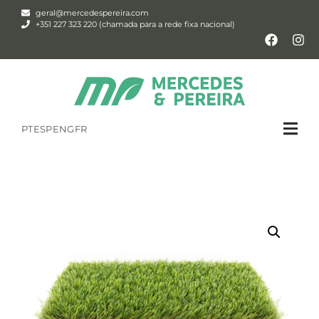
geral@mercedespereira.com
+351 227 323 220 (chamada para a rede fixa nacional)
PT
ESP
ENG
FR