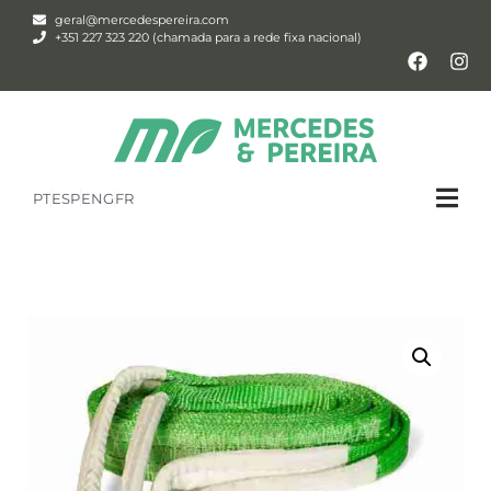
geral@mercedespereira.com
+351 227 323 220 (chamada para a rede fixa nacional)
PT
ESP
ENG
FR