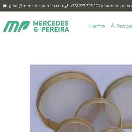
geral@mercedespereira.com
+351 227 323 220 (chamada para a
Home
À Propo