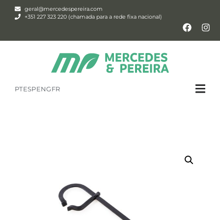
geral@mercedespereira.com
+351 227 323 220 (chamada para a rede fixa nacional)
PT
ESP
ENG
FR