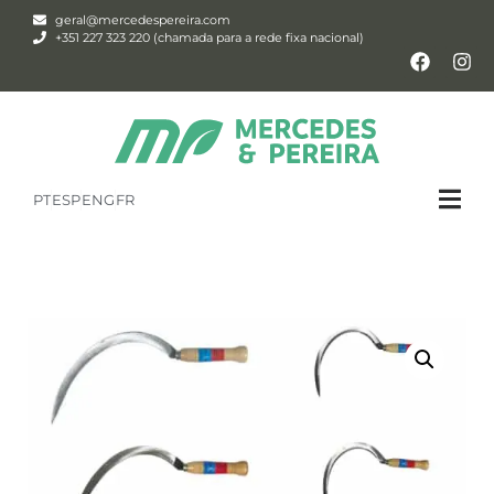
geral@mercedespereira.com
+351 227 323 220 (chamada para a rede fixa nacional)
PT
ESP
ENG
FR