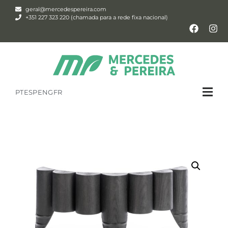
geral@mercedespereira.com
+351 227 323 220 (chamada para a rede fixa nacional)
PT
ESP
ENG
FR