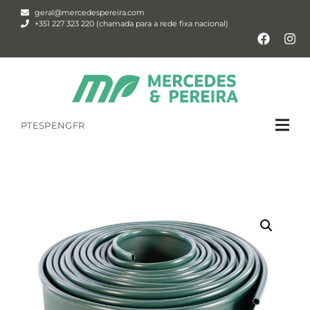
geral@mercedespereira.com
+351 227 323 220 (chamada para a rede fixa nacional)
PT
ESP
ENG
FR