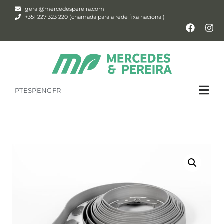
geral@mercedespereira.com
+351 227 323 220 (chamada para a rede fixa nacional)
PT
ESP
ENG
FR