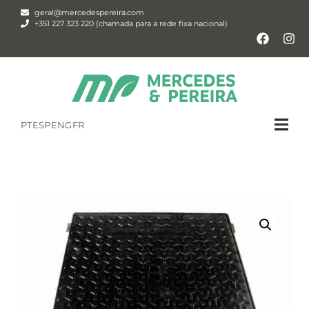
geral@mercedespereira.com
+351 227 323 220 (chamada para a rede fixa nacional)
PT
ESP
ENG
FR