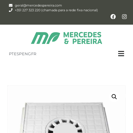
geral@mercedespereira.com
+351 227 323 220 (chamada para a rede fixa nacional)
PT
ESP
ENG
FR