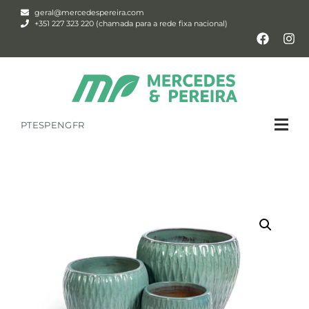
geral@mercedespereira.com
+351 227 323 220 (chamada para a rede fixa nacional)
PT
ESP
ENG
FR