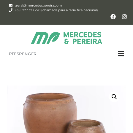
geral@mercedespereira.com
+351 227 323 220 (chamada para a rede fixa nacional)
PT
ESP
ENG
FR