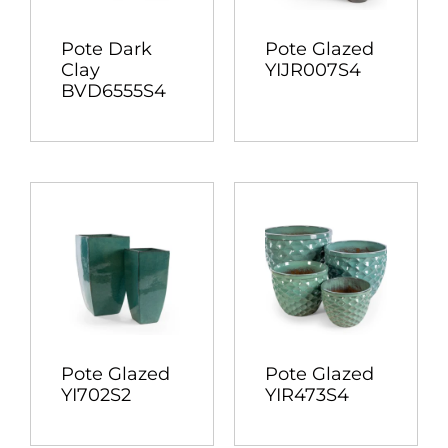
Pote Dark
Pote Glazed
Clay
YIJR007S4
BVD6555S4
Pote Glazed
Pote Glazed
YI702S2
YIR473S4